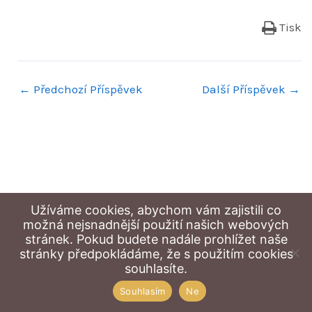
Tisk
←
Předchozí Příspěvek
Další Příspěvek
→
Užíváme cookies, abychom vám zajistili co
možná nejsnadnější použití našich webových
stránek. Pokud budete nadále prohlížet naše
stránky předpokládáme, že s použitím cookies
Copyright © 2026 Středisko výchovné péče ČÁP Liberec |
souhlasíte.
Autor:
Michal Wojciechowski
Souhlasím
Ne