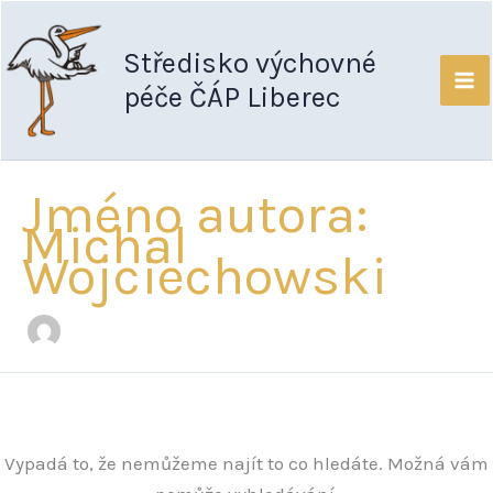
Přeskočit
Vyhledat
na
pro:
Středisko výchovné
obsah
péče ČÁP Liberec
Jméno autora:
Michal
Wojciechowski
Vypadá to, že nemůžeme najít to co hledáte. Možná vám